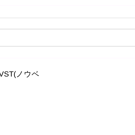
水素吸入の効果と活用の広が
【オ
り～安心安全な方法で健康を
年の
サポート～
にト
ST(ノウベ
つけ