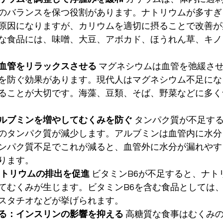
のバランスを保つ役割があります。ナトリウムが多すぎ
原因になりますが、カリウムを適切に摂ることで改善が
な食品には、味噌、大豆、アボカド、ほうれん草、キノ
血管をリラックスさせる
 マグネシウムは血管を弛緩さ
を防ぐ効果があります。現代人はマグネシウム不足にな
ることが大切です。海藻、豆類、そば、野菜などに多く
ルブミンを増やしてむくみを防ぐ
 タンパク質が不足す
のタンパク質が減少します。アルブミンは血管内に水分
ンパク質不足でこれが減ると、血管外に水分が漏れやす
ります。
ナトリウムの排出を促進
 ビタミンB6が不足すると、ナ
てむくみが生じます。ビタミンB6を含む食品としては
スタチオなどが挙げられます。
る：インスリンの影響を抑える
 高糖質な食事はむくみ