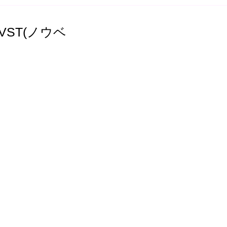
水素吸入の効果と活用の広が
【オ
り～安心安全な方法で健康を
年の
サポート～
にト
ST(ノウベ
つけ