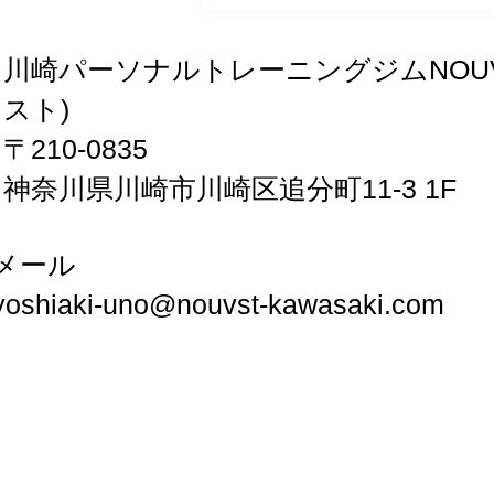
NOUVSTメソッド：筋肉を柔
らかくする、神経を通りやす
くする
川崎パーソナルトレーニングジムNOUV
スト)
〒210-0835
神奈川県川崎市川崎区追分町11-3 1F
メール
yoshiaki-uno@nouvst-kawasaki.com