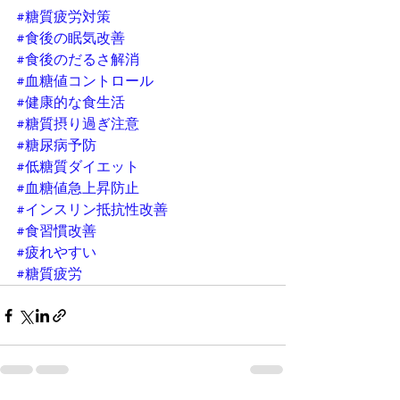
#糖質疲労対策
#食後の眠気改善
#食後のだるさ解消
#血糖値コントロール
#健康的な食生活
#糖質摂り過ぎ注意
#糖尿病予防
#低糖質ダイエット
#血糖値急上昇防止
#インスリン抵抗性改善
#食習慣改善
#疲れやすい
#糖質疲労