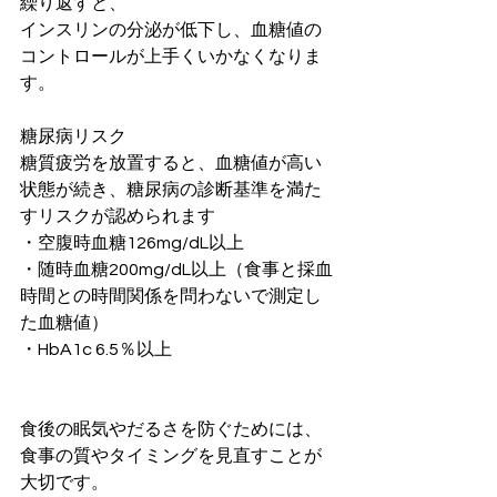
繰り返すと、
インスリンの分泌が低下し、血糖値の
コントロールが上手くいかなくなりま
す。
糖尿病リスク
糖質疲労を放置すると、血糖値が高い
状態が続き、糖尿病の診断基準を満た
すリスクが認められます
・空腹時血糖126mg/dL以上
・随時血糖200mg/dL以上（食事と採血
時間との時間関係を問わないで測定し
た血糖値）
・HbA1c 6.5％以上
食後の眠気やだるさを防ぐためには、
食事の質やタイミングを見直すことが
大切です。