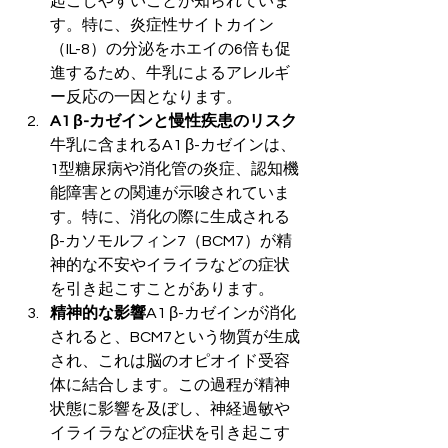
起こしやすいことが知られていま
す。特に、炎症性サイトカイン
（IL-8）の分泌をホエイの6倍も促
進するため、牛乳によるアレルギ
ー反応の一因となります。
A1 β-カゼインと慢性疾患のリスク
牛乳に含まれるA1 β-カゼインは、
1型糖尿病や消化管の炎症、認知機
能障害との関連が示唆されていま
す。特に、消化の際に生成される
β-カソモルフィン7（BCM7）が精
神的な不安やイライラなどの症状
を引き起こすことがあります。
精神的な影響
A1 β-カゼインが消化
されると、BCM7という物質が生成
され、これは脳のオピオイド受容
体に結合します。この過程が精神
状態に影響を及ぼし、神経過敏や
イライラなどの症状を引き起こす